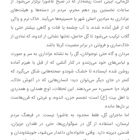
گل‌مالی، آیینی است ریشه‌دار که در صبح عاشورا برگزار می‌شود. از
ساعات نخستین روز دهم محرم، مردم در دسته‌ها و هیئت‌های
عزاداری به میادین اصلی شهر یا حسینیه‌ها می‌آیند. خاک نرم و پاکی
که از قبل آماده شده، با آب چشمه یا قنات‌ و گاهی بیشتر حتی با
گلاب ترکیب می‌شود تا گِل حاصل، نه‌تنها نشانی از اندوه، که نمادی از
خاک‌ساری و فروتنی در برابر مصیبت کربلا باشد.
مردان و گاه حتی نوجوانان، گِل را به نشانه عزاداری به سر و صورت
و لباس‌های خود می‌زنندو در کنار آتشی که از قبل با هیزم آماده
روشن شده ایستاده تا خشک شوندو صحنه‌هایی شکل می‌گیرد که
کمتر در جای دیگر می‌توان دید؛ انسان‌هایی که در آغوش خاک،
فریاد «یا حسین» سر می‌دهند. این لحظات، اوج همدلی و همدردی
با اهل بیت (ع) است؛ تجسم حزن، اندوه، و غربتی که قرن‌هاست
بر دل‌ها مانده.
اما ماجرای گِل، فقط محدود به عاشورا نیست. در فرهنگ مردم
لرستان، استفاده از گل در سوگواری‌ها، حتی در فقدان عزیزان،
قدمتی دیرینه دارد. وقتی خانواده‌ای داغدار می‌شود، خویشاوندان و