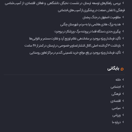
بررسی راهکارهای توسعه لرستان در نشست نخبگان دانشگاهی و فعالان اقتصادی؛ از آسیب‌شناسی
فرهنگی تا نقش صنعت در پیشگیری از آسیب‌های اجتماعی
مظلومیت اصفهان در جنگ رمضان
هدیه بزرگ هادی هاشمی نیا به مردم شهرستان چگنی
پیگیری جدی دستگاه قضا در پرونده مرگ ورزشکار در بروجرد؛
تأکید فرماندار ویژه بروجرد بر ساماندهی نظام توزیع آرد و نظارت مستمر بر نانوایی‌ها
بازداشت ۳ گرداننده اصلی کانال انتشار تصاویر خصوصی در لرستان در کمتر از ۴۸ ساعت
تأکید فرماندار ویژه بروجرد بر رفع موانع خرید تضمینی گندم در مراکز تعاون روستایی
بایگانی
خانه
اجتماعی
فرهنگی
اقتصادی
سیاسی
ورزشی
درباره ما