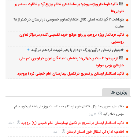
تأکید فرماندار ویژه بروجرد بر ساماندهی نظام توزیع آرد و نظارت مستمر بر
نانوایی‌ها
بازداشت ۳ گرداننده اصلی کانال انتشار تصاویر خصوصی در لرستان در کمتر از ۴۸
ساعت
تأکید فرماندار ویژه بروجرد بر رفع موانع خرید تضمینی گندم در مراکز تعاون
روستایی
⚜بانوان لرستان در آیین بزرگ «وداع با رهبر شهید» گرد هم می‌آیند
از بروجرد تا میادین جهانی؛ درخشش نمایندگان ایران در اردوی تیم ملی
هنرهای رزمی سواره
تأکید استاندار لرستان بر تسریع در تکمیل بیمارستان امام خمینی (ره) بروجرد
برترین ها
دکتر علی سوری مدیرکل انتقال خون لرستان به مناسبت روز ملی اهدای خون پیام
مهمی صادر کرد
5 روز
تأکید استاندار لرستان بر تسریع در تکمیل بیمارستان امام خمینی (ره) بروجرد
1 ماه
اطلاعیه اداره کل انتقال خون استان لرستان
1 ماه