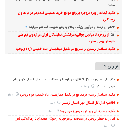
ساعت
تأکید فرماندار ویژه بروجرد بر رفع موانع خرید تضمینی گندم در مراکز تعاون
روستایی
⚜بانوان لرستان در آیین بزرگ «وداع با رهبر شهید» گرد هم می‌آیند
از بروجرد تا میادین جهانی؛ درخشش نمایندگان ایران در اردوی تیم ملی
هنرهای رزمی سواره
تأکید استاندار لرستان بر تسریع در تکمیل بیمارستان امام خمینی (ره) بروجرد
برترین ها
دکتر علی سوری مدیرکل انتقال خون لرستان به مناسبت روز ملی اهدای خون پیام
مهمی صادر کرد
1 هفته
تأکید استاندار لرستان بر تسریع در تکمیل بیمارستان امام خمینی (ره) بروجرد
1 ماه
اطلاعیه اداره کل انتقال خون استان لرستان
1 ماه
تأکید بر هم‌افزایی ورزش و بسیج در بروجرد
1 ماه
امام‌زاده جعفر بروجرد در محاصره بی‌توجهی؛ از جولان معتادان تا رهاشدگی قبور
1 ماه