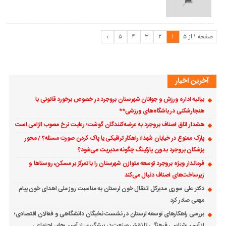
صفحه 1 از 5
1
2
3
4
5
›
آخرین اخبار
بیانیه اداره ورزش و جوانان شهرستان بروجرد در خصوص برخورد قانونی با
هنجارشکنی در باشگاه‌های ورزشی**
هشدار اتاق اصناف بروجرد به عرضه‌کنندگان گوشت؛ رعایت نرخ مصوب الزامی است
پارک ممنوع در خیابان شهدا؛ راهکار ترافیکی یا پاک کردن صورت مسئله؟ / محور
پزشکان بروجرد بدون پارکینگ چگونه مدیریت می‌شود؟
فرماندار ویژه بروجرد توسعه متوازن شهرستان را با تمرکز بر مسکن، روستاها و
زیرساخت‌های اصناف دنبال می‌کند
دکتر علی سوری مدیرکل انتقال خون لرستان به مناسبت روز ملی اهدای خون پیام
مهمی صادر کرد
بررسی راهکارهای توسعه لرستان در نشست نخبگان دانشگاهی و فعالان اقتصادی؛
از آسیب‌شناسی فرهنگی تا نقش صنعت در پیشگیری از آسیب‌های اجتماعی