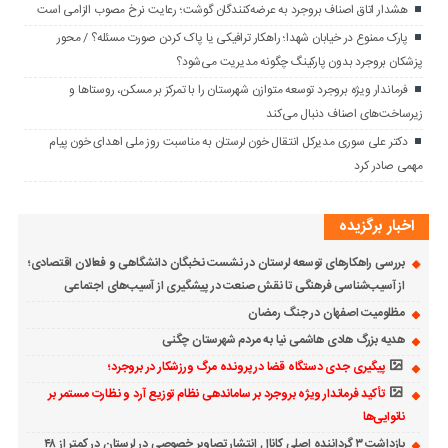
هشدار اتاق اصناف بروجرد به عرضه‌کنندگان گوشت؛ رعایت نرخ مصوب الزامی است
پارک ممنوع در خیابان شهدا؛ راهکار ترافیکی یا پاک کردن صورت مسئله؟ / محور
پزشکان بروجرد بدون پارکینگ چگونه مدیریت می‌شود؟
فرماندار ویژه بروجرد توسعه متوازن شهرستان را با تمرکز بر مسکن، روستاها و
زیرساخت‌های اصناف دنبال می‌کند
دکتر علی سوری مدیرکل انتقال خون لرستان به مناسبت روز ملی اهدای خون پیام
مهمی صادر کرد
اخبار برگزیده
بررسی راهکارهای توسعه لرستان در نشست نخبگان دانشگاهی و فعالان اقتصادی؛
از آسیب‌شناسی فرهنگی تا نقش صنعت در پیشگیری از آسیب‌های اجتماعی
مظلومیت اصفهان در جنگ رمضان
هدیه بزرگ هادی هاشمی نیا به مردم شهرستان چگنی
پیگیری جدی دستگاه قضا در پرونده مرگ ورزشکار در بروجرد؛
تأکید فرماندار ویژه بروجرد بر ساماندهی نظام توزیع آرد و نظارت مستمر بر
نانوایی‌ها
بازداشت ۳ گرداننده اصلی کانال انتشار تصاویر خصوصی در لرستان در کمتر از ۴۸