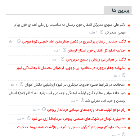
برترین ها
دکتر علی سوری مدیرکل انتقال خون لرستان به مناسبت روز ملی اهدای خون پیام
مهمی صادر کرد
1 هفته
تأکید استاندار لرستان بر تسریع در تکمیل بیمارستان امام خمینی (ره) بروجرد
1 ماه
اطلاعیه اداره کل انتقال خون استان لرستان
1 ماه
تأکید بر هم‌افزایی ورزش و بسیج در بروجرد
1 ماه
امام‌زاده جعفر بروجرد در محاصره بی‌توجهی؛ از جولان معتادان تا رهاشدگی قبور
1 ماه
امتحانات در شرایط فعلی؛ ضرورت بازنگری در شیوه ارزشیابی دانش‌آموزان
2 ماه
دبیر حلقه میانی مطالبه گری قرارگاه فرهنگی اجتماعی قرب بقیه الله اعظم (عج) استان
لرستان و خرم آباد معرفی شد
2 ماه
رفع موانع تولید، هدف بازدیدهای میدانی فرماندار بروجرد
3 ماه
۲۰۰میلیارد تومان در شهرک‌های صنعتی بروجرد سرمایه‌گذاری می‌شود
3 ماه
حمایت اداره کار بروجرد از کارگران نساجی؛ تأکید بر بازگشت همه نیروها به کارث
3 ماه