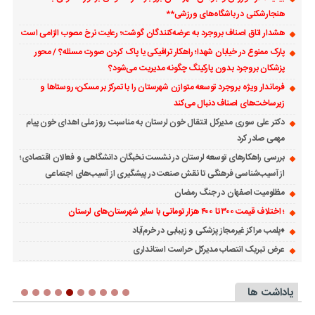
هنجارشکنی در باشگاه‌های ورزشی**
هشدار اتاق اصناف بروجرد به عرضه‌کنندگان گوشت؛ رعایت نرخ مصوب الزامی است
پارک ممنوع در خیابان شهدا؛ راهکار ترافیکی یا پاک کردن صورت مسئله؟ / محور
پزشکان بروجرد بدون پارکینگ چگونه مدیریت می‌شود؟
فرماندار ویژه بروجرد توسعه متوازن شهرستان را با تمرکز بر مسکن، روستاها و
زیرساخت‌های اصناف دنبال می‌کند
دکتر علی سوری مدیرکل انتقال خون لرستان به مناسبت روز ملی اهدای خون پیام
مهمی صادر کرد
بررسی راهکارهای توسعه لرستان در نشست نخبگان دانشگاهی و فعالان اقتصادی؛
از آسیب‌شناسی فرهنگی تا نقش صنعت در پیشگیری از آسیب‌های اجتماعی
مظلومیت اصفهان در جنگ رمضان
؛ اختلاف قیمت ۳۰۰ تا ۴۰۰ هزار تومانی با سایر شهرستان‌های لرستان
♦️پلمب مراکز غیرمجاز پزشکی و زیبابی در خرم‌آباد
عرض تبریک انتصاب مدیرکل حراست استانداری
یاداشت ها