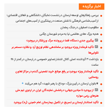
اخبار برگزیده
بررسی راهکارهای توسعه لرستان در نشست نخبگان دانشگاهی و فعالان اقتصادی؛
از آسیب‌شناسی فرهنگی تا نقش صنعت در پیشگیری از آسیب‌های اجتماعی
مظلومیت اصفهان در جنگ رمضان
هدیه بزرگ هادی هاشمی نیا به مردم شهرستان چگنی
پیگیری جدی دستگاه قضا در پرونده مرگ ورزشکار در بروجرد؛
تأکید فرماندار ویژه بروجرد بر ساماندهی نظام توزیع آرد و نظارت مستمر بر
نانوایی‌ها
بازداشت ۳ گرداننده اصلی کانال انتشار تصاویر خصوصی در لرستان در کمتر از ۴۸
ساعت
تأکید فرماندار ویژه بروجرد بر رفع موانع خرید تضمینی گندم در مراکز تعاون
روستایی
⚜بانوان لرستان در آیین بزرگ «وداع با رهبر شهید» گرد هم می‌آیند
از بروجرد تا میادین جهانی؛ درخشش نمایندگان ایران در اردوی تیم ملی
هنرهای رزمی سواره
تأکید استاندار لرستان بر تسریع در تکمیل بیمارستان امام خمینی (ره) بروجرد