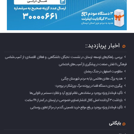
اخبار پربازدید::
بررسی راهکارهای توسعه لرستان در نشست نخبگان دانشگاهی و فعالان اقتصادی؛ از آسیب‌شناسی
فرهنگی تا نقش صنعت در پیشگیری از آسیب‌های اجتماعی
مظلومیت اصفهان در جنگ رمضان
هدیه بزرگ هادی هاشمی نیا به مردم شهرستان چگنی
پیگیری جدی دستگاه قضا در پرونده مرگ ورزشکار در بروجرد؛
تأکید فرماندار ویژه بروجرد بر ساماندهی نظام توزیع آرد و نظارت مستمر بر نانوایی‌ها
بازداشت ۳ گرداننده اصلی کانال انتشار تصاویر خصوصی در لرستان در کمتر از ۴۸ ساعت
تأکید فرماندار ویژه بروجرد بر رفع موانع خرید تضمینی گندم در مراکز تعاون روستایی
بایگانی