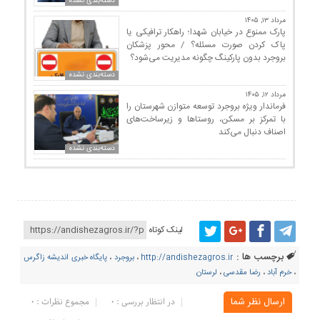
دسته‌بندی نشده
مرداد ۱۳, ۱۴۰۵
پارک ممنوع در خیابان شهدا؛ راهکار ترافیکی یا
پاک کردن صورت مسئله؟ / محور پزشکان
بروجرد بدون پارکینگ چگونه مدیریت می‌شود؟
دسته‌بندی نشده
مرداد ۱۲, ۱۴۰۵
فرماندار ویژه بروجرد توسعه متوازن شهرستان را
با تمرکز بر مسکن، روستاها و زیرساخت‌های
اصناف دنبال می‌کند
دسته‌بندی نشده
لینک کوتاه
برچسب ها :
http://andishezagros.ir
،
بروجرد
،
پایگاه خبری اندیشه زاگرس
،
خرم آباد
،
رضا مقدسی
،
لرستان
ارسال نظر شما
در انتظار بررسی : 0
مجموع نظرات : 0