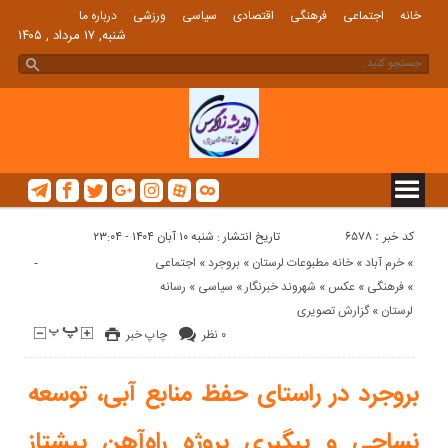
خانه
اجتماعی
فرهنگی
اقتصادی
سیاسی
ورزشی
درباره ما
شنبه, ۱۷ مرداد , ۱۴۰۵
کد خبر : 6578
تاریخ انتشار : شنبه ۱۰ آبان ۱۴۰۴ - ۲۳:۰۴
-
«
خرم آباد
«
خانه مطبوعات لرستان
«
بروجرد
«
اجتماعی
«
فرهنگی
«
عکس
«
شهروند خبرنگار
«
سیاسی
«
رسانه
لرستان
«
گزارش تصویری
۰ نظر
چاپ خبر
بروجرد در راستای حفظ منابع آبی، توسعه
نساجی و پیگیری پروژه راه‌آهن پیشتاز