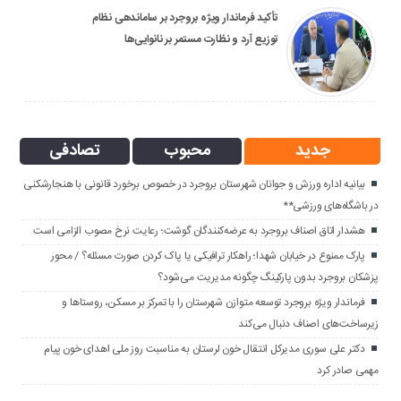
تأکید فرماندار ویژه بروجرد بر ساماندهی نظام
توزیع آرد و نظارت مستمر بر نانوایی‌ها
جدید
محبوب
تصادفی
بیانیه اداره ورزش و جوانان شهرستان بروجرد در خصوص برخورد قانونی با هنجارشکنی
در باشگاه‌های ورزشی**
هشدار اتاق اصناف بروجرد به عرضه‌کنندگان گوشت؛ رعایت نرخ مصوب الزامی است
پارک ممنوع در خیابان شهدا؛ راهکار ترافیکی یا پاک کردن صورت مسئله؟ / محور
پزشکان بروجرد بدون پارکینگ چگونه مدیریت می‌شود؟
فرماندار ویژه بروجرد توسعه متوازن شهرستان را با تمرکز بر مسکن، روستاها و
زیرساخت‌های اصناف دنبال می‌کند
دکتر علی سوری مدیرکل انتقال خون لرستان به مناسبت روز ملی اهدای خون پیام
مهمی صادر کرد