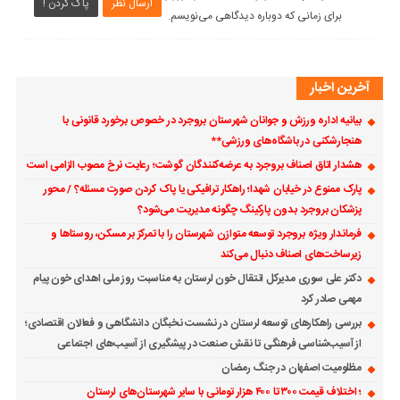
ارسال نظر
پاک کردن !
برای زمانی که دوباره دیدگاهی می‌نویسم.
آخرین اخبار
بیانیه اداره ورزش و جوانان شهرستان بروجرد در خصوص برخورد قانونی با
هنجارشکنی در باشگاه‌های ورزشی**
هشدار اتاق اصناف بروجرد به عرضه‌کنندگان گوشت؛ رعایت نرخ مصوب الزامی است
پارک ممنوع در خیابان شهدا؛ راهکار ترافیکی یا پاک کردن صورت مسئله؟ / محور
پزشکان بروجرد بدون پارکینگ چگونه مدیریت می‌شود؟
فرماندار ویژه بروجرد توسعه متوازن شهرستان را با تمرکز بر مسکن، روستاها و
زیرساخت‌های اصناف دنبال می‌کند
دکتر علی سوری مدیرکل انتقال خون لرستان به مناسبت روز ملی اهدای خون پیام
مهمی صادر کرد
بررسی راهکارهای توسعه لرستان در نشست نخبگان دانشگاهی و فعالان اقتصادی؛
از آسیب‌شناسی فرهنگی تا نقش صنعت در پیشگیری از آسیب‌های اجتماعی
مظلومیت اصفهان در جنگ رمضان
؛ اختلاف قیمت ۳۰۰ تا ۴۰۰ هزار تومانی با سایر شهرستان‌های لرستان