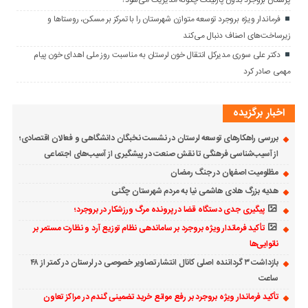
فرماندار ویژه بروجرد توسعه متوازن شهرستان را با تمرکز بر مسکن، روستاها و
زیرساخت‌های اصناف دنبال می‌کند
دکتر علی سوری مدیرکل انتقال خون لرستان به مناسبت روز ملی اهدای خون پیام
مهمی صادر کرد
اخبار برگزیده
بررسی راهکارهای توسعه لرستان در نشست نخبگان دانشگاهی و فعالان اقتصادی؛
از آسیب‌شناسی فرهنگی تا نقش صنعت در پیشگیری از آسیب‌های اجتماعی
مظلومیت اصفهان در جنگ رمضان
هدیه بزرگ هادی هاشمی نیا به مردم شهرستان چگنی
پیگیری جدی دستگاه قضا در پرونده مرگ ورزشکار در بروجرد؛
تأکید فرماندار ویژه بروجرد بر ساماندهی نظام توزیع آرد و نظارت مستمر بر
نانوایی‌ها
بازداشت ۳ گرداننده اصلی کانال انتشار تصاویر خصوصی در لرستان در کمتر از ۴۸
ساعت
تأکید فرماندار ویژه بروجرد بر رفع موانع خرید تضمینی گندم در مراکز تعاون