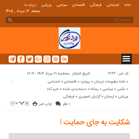
خانه
اجتماعی
فرهنگی
اقتصادی
سیاسی
ورزشی
درباره ما
جمعه, ۱۶ مرداد , ۱۴۰۵
کد خبر : 6164
تاریخ انتشار : سه‌شنبه ۲۱ مرداد ۱۴۰۴ - ۱۷:۱۹
-
«
خانه مطبوعات لرستان
«
بروجرد
«
اقتصادی
«
اجتماعی
«
عکس
«
سیاسی
«
رسانه
«
دسته‌بندی نشده
«
خرم آباد
ورزشی
«
لرستان
«
گزارش تصویری
«
فرهنگی
۰ نظر
چاپ خبر
شکایت به جای حمایت !