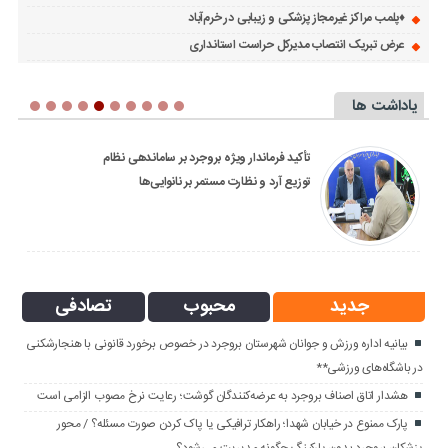
♦️پلمب مراکز غیرمجاز پزشکی و زیبابی در خرم‌آباد
عرض تبریک انتصاب مدیرکل حراست استانداری
یاداشت ها
پرونده با ۲۰۰ شاکی در مرحله رسیدگی است؛
بازداشت ۳ گرداننده اصلی کانال انتشار تصاویر
خصوصی در لرستان در کمتر از ۴۸ ساعت
جدید
محبوب
تصادفی
بیانیه اداره ورزش و جوانان شهرستان بروجرد در خصوص برخورد قانونی با هنجارشکنی
در باشگاه‌های ورزشی**
هشدار اتاق اصناف بروجرد به عرضه‌کنندگان گوشت؛ رعایت نرخ مصوب الزامی است
پارک ممنوع در خیابان شهدا؛ راهکار ترافیکی یا پاک کردن صورت مسئله؟ / محور
پزشکان بروجرد بدون پارکینگ چگونه مدیریت می‌شود؟