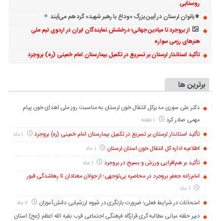
روستایی
⚜بانوان لرستان در آیین بزرگ «وداع با رهبر شهید» گرد هم می‌آیند
از بروجرد تا میادین جهانی؛ درخشش نمایندگان ایران در اردوی تیم ملی
هنرهای رزمی سواره
تأکید استاندار لرستان بر تسریع در تکمیل بیمارستان امام خمینی (ره) بروجرد
برترین ها
دکتر علی سوری مدیرکل انتقال خون لرستان به مناسبت روز ملی اهدای خون پیام
مهمی صادر کرد
1 هفته
تأکید استاندار لرستان بر تسریع در تکمیل بیمارستان امام خمینی (ره) بروجرد
1 ماه
اطلاعیه اداره کل انتقال خون استان لرستان
1 ماه
تأکید بر هم‌افزایی ورزش و بسیج در بروجرد
1 ماه
امام‌زاده جعفر بروجرد در محاصره بی‌توجهی؛ از جولان معتادان تا رهاشدگی قبور
1 ماه
امتحانات در شرایط فعلی؛ ضرورت بازنگری در شیوه ارزشیابی دانش‌آموزان
2 ماه
دبیر حلقه میانی مطالبه گری قرارگاه فرهنگی اجتماعی قرب بقیه الله اعظم (عج) استان