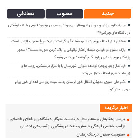
جدید
محبوب
تصادفی
بیانیه اداره ورزش و جوانان شهرستان بروجرد در خصوص برخورد قانونی با هنجارشکنی
در باشگاه‌های ورزشی**
هشدار اتاق اصناف بروجرد به عرضه‌کنندگان گوشت؛ رعایت نرخ مصوب الزامی است
پارک ممنوع در خیابان شهدا؛ راهکار ترافیکی یا پاک کردن صورت مسئله؟ / محور
پزشکان بروجرد بدون پارکینگ چگونه مدیریت می‌شود؟
فرماندار ویژه بروجرد توسعه متوازن شهرستان را با تمرکز بر مسکن، روستاها و
زیرساخت‌های اصناف دنبال می‌کند
دکتر علی سوری مدیرکل انتقال خون لرستان به مناسبت روز ملی اهدای خون پیام
مهمی صادر کرد
اخبار برگزیده
بررسی راهکارهای توسعه لرستان در نشست نخبگان دانشگاهی و فعالان اقتصادی؛
از آسیب‌شناسی فرهنگی تا نقش صنعت در پیشگیری از آسیب‌های اجتماعی
مظلومیت اصفهان در جنگ رمضان