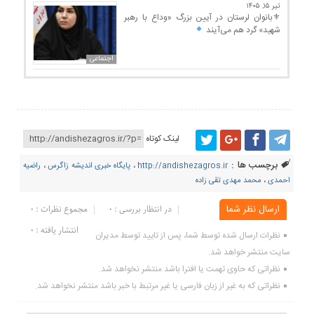
تیر ۱۵, ۱۴۰۵
⚜بانوان لرستان در آیین بزرگ «وداع با رهبر
شهید» گرد هم می‌آیند
اجتماعی
لینک کوتاه
برچسب ها :
http://andishezagros.ir
،
پایگاه خبری اندیشه زاگرس
،
راضیه
احمدی
،
محمد مهدی تقی زاده
ارسال نظر شما
در انتظار بررسی : 0
مجموع نظرات : 0
انتشار یافته : ۰
نظرات ارسال شده توسط شما، پس از تایید توسط مدیران
سایت منتشر خواهد شد.
نظراتی که حاوی تهمت یا افترا باشد منتشر نخواهد شد.
نظراتی که به غیر از زبان فارسی یا غیر مرتبط با خبر باشد منتشر نخواهد شد.