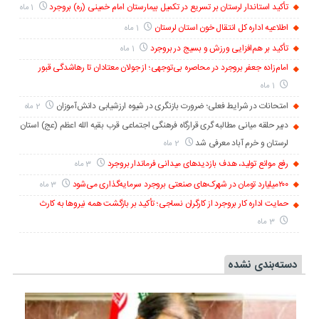
تأکید استاندار لرستان بر تسریع در تکمیل بیمارستان امام خمینی (ره) بروجرد
1 ماه
اطلاعیه اداره کل انتقال خون استان لرستان
1 ماه
تأکید بر هم‌افزایی ورزش و بسیج در بروجرد
1 ماه
امام‌زاده جعفر بروجرد در محاصره بی‌توجهی؛ از جولان معتادان تا رهاشدگی قبور
1 ماه
امتحانات در شرایط فعلی؛ ضرورت بازنگری در شیوه ارزشیابی دانش‌آموزان
2 ماه
دبیر حلقه میانی مطالبه گری قرارگاه فرهنگی اجتماعی قرب بقیه الله اعظم (عج) استان
لرستان و خرم آباد معرفی شد
2 ماه
رفع موانع تولید، هدف بازدیدهای میدانی فرماندار بروجرد
3 ماه
۲۰۰میلیارد تومان در شهرک‌های صنعتی بروجرد سرمایه‌گذاری می‌شود
3 ماه
حمایت اداره کار بروجرد از کارگران نساجی؛ تأکید بر بازگشت همه نیروها به کارث
3 ماه
دسته‌بندی نشده