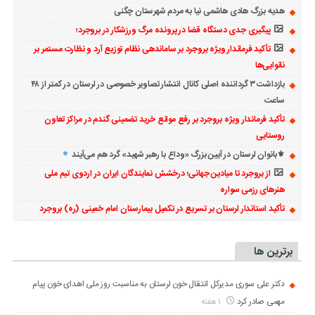
هدیه بزرگ هادی هاشمی نیا به مردم شهرستان چگنی
پیگیری جدی دستگاه قضا در پرونده مرگ ورزشکار در بروجرد؛
تأکید فرماندار ویژه بروجرد بر ساماندهی نظام توزیع آرد و نظارت مستمر بر
نانوایی‌ها
بازداشت ۳ گرداننده اصلی کانال انتشار تصاویر خصوصی در لرستان در کمتر از ۴۸
ساعت
تأکید فرماندار ویژه بروجرد بر رفع موانع خرید تضمینی گندم در مراکز تعاون
روستایی
⚜بانوان لرستان در آیین بزرگ «وداع با رهبر شهید» گرد هم می‌آیند
از بروجرد تا میادین جهانی؛ درخشش نمایندگان ایران در اردوی تیم ملی
هنرهای رزمی سواره
تأکید استاندار لرستان بر تسریع در تکمیل بیمارستان امام خمینی (ره) بروجرد
برترین ها
دکتر علی سوری مدیرکل انتقال خون لرستان به مناسبت روز ملی اهدای خون پیام
مهمی صادر کرد
1 هفته