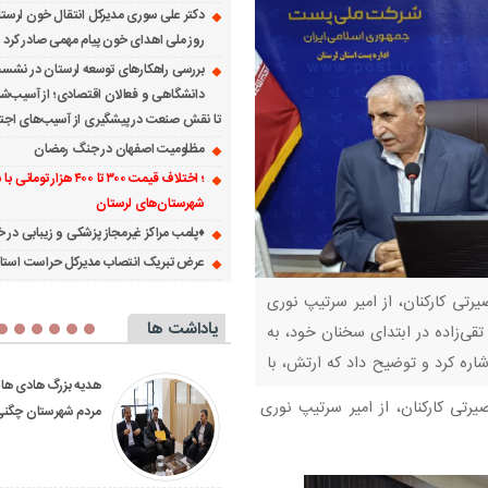
دکتر علی سوری مدیرکل انتقال خون لرست
روز ملی اهدای خون پیام مهمی صادر کرد
بررسی راهکارهای توسعه لرستان در نشس
دانشگاهی و فعالان اقتصادی؛ از آسیب‌ش
تا نقش صنعت در پیشگیری از آسیب‌های اجت
مظلومیت اصفهان در جنگ رمضان
؛ اختلاف قیمت ۳۰۰ تا ۴۰۰ هزار تومان
شهرستان‌های لرستان
♦️پلمب مراکز غیرمجاز پزشکی و زیبابی در خر
عرض تبریک انتصاب مدیرکل حراست استا
تی کارکنان، از امیر سرتیپ نوری
یاداشت ها
قی‌زاده در ابتدای سخنان خود، به
اره کرد و توضیح داد که ارتش، با
تأکید فرماندار ویژه بروجرد بر
پیگیری جدی دستگاه قضا
تی کارکنان، از امیر سرتیپ نوری
ساماندهی نظام توزیع آرد و
پرونده مرگ ورزشکار در ب
نظارت مستمر بر نانوایی‌ها