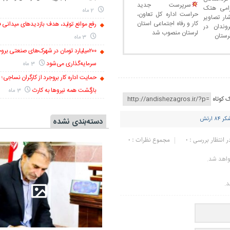
سرپرست جدید
گرامی هتک
2 ماه
حراست اداره کل تعاون،
ار تصاویر
کار و رفاه اجتماعی استان
رفع موانع تولید، هدف بازدیدهای میدانی فر
ندان در
لرستان منصوب شد
رستان
3 ماه
۲۰۰میلیارد تومان در شهرک‌های صنعتی برو
سرمایه‌گذاری می‌شود
3 ماه
حمایت اداره کار بروجرد از کارگران نساجی؛ ت
بازگشت همه نیروها به کارث
3 ماه
ک کوتاه
 ۸۴ ارتش
دسته‌بندی نشده
ر انتظار بررسی : 0
مجموع نظرات : 0
واهد شد.
د.