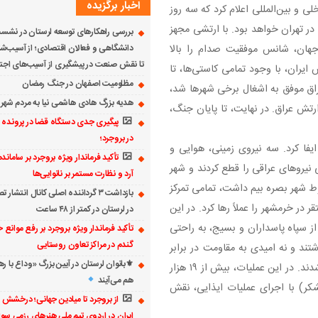
اخبار برگزیده
 بین‌المللی اعلام کرد که سه روز
در تهران خواهد بود. با ارتشی مجهز
بررسی راهکارهای توسعه لرستان در نشس
دانشگاهی و فعالان اقتصادی؛ از آسیب‌ش
جهان، شانس موفقیت صدام را بالا
تا نقش صنعت در پیشگیری از آسیب‌های اجت
یران، با وجود تمامی کاستی‌ها، تا
مظلومیت اصفهان در جنگ رمضان
راق موفق به اشغال برخی شهرها شد،
هدیه بزرگ هادی هاشمی نیا به مردم شه
رتش عراق. در نهایت، تا پایان جنگ،
پیگیری جدی دستگاه قضا در پرونده 
در بروجرد؛
فا کرد. سه نیروی زمینی، هوایی و
تأکید فرماندار ویژه بروجرد بر سامان
 نیروهای عراقی را قطع کردند و شهر
آرد و نظارت مستمر بر نانوایی‌ها
وط شهر بصره بیم داشت، تمامی تمرکز
بازداشت ۳ گرداننده اصلی کانال انتش
در خرمشهر را عملاً رها کرد. در این
در لرستان در کمتر از ۴۸ ساعت
خرازی، با نیرویی متشکل از ۱۵ هزار نفر از سپاه پاسداران و بسیج، به راحتی
تأکید فرماندار ویژه بروجرد بر رفع موانع
گندم در مراکز تعاون روستایی
تند و نه امیدی به مقاومت در برابر
⚜بانوان لرستان در آیین بزرگ «وداع با ره
نیروهای سپاه، با دادن تلفات بین ۱۲ تا ۱۵ هزار کشته، تسلیم شدند. در این عملیات، بیش از ۱۹ هزار
هم می‌آیند
ت درآمدند. همچنین، تیپ ۸۴ ارتش (لشکر) با اجرای عملیات ایذایی، نقش
از بروجرد تا میادین جهانی؛ درخشش ن
ایران در اردوی تیم ملی هنرهای رزمی سوا