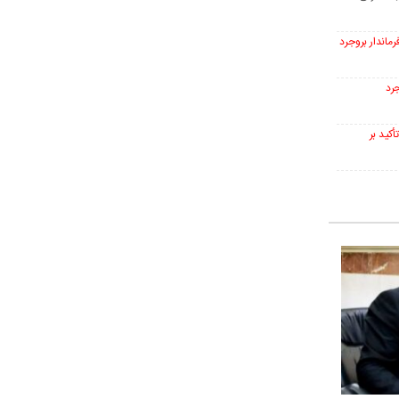
ماندار بروجرد
جرد
أکید بر