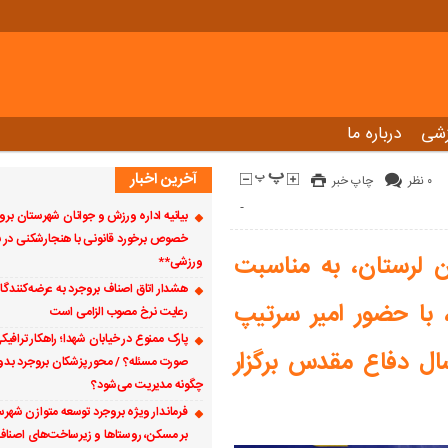
زشی
درباره ما
آخرین اخبار
۰ نظر
چاپ خبر
-
بیانیه اداره ورزش و جوانان شهرستان برو
خصوص برخورد قانونی با هنجارشکنی در ب
لرستان، به مناسبت
ورزشی**
هشدار اتاق اصناف بروجرد به عرضه‌کنندگ
 با حضور امیر سرتیپ
رعایت نرخ مصوب الزامی است
پارک ممنوع در خیابان شهدا؛ راهکار ترافیک
ال دفاع مقدس برگزار
صورت مسئله؟ / محور پزشکان بروجرد بدو
چگونه مدیریت می‌شود؟
فرماندار ویژه بروجرد توسعه متوازن شهرستا
بر مسکن، روستاها و زیرساخت‌های اصناف 