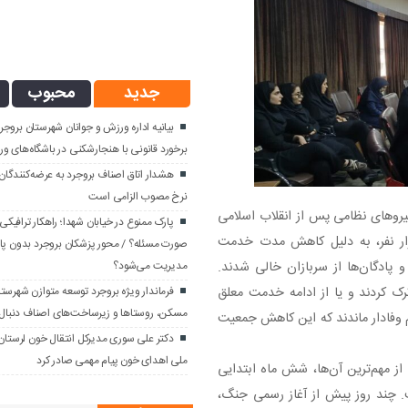
جدید
محبوب
بیانیه اداره ورزش و جوانان شهرستان برو
برخورد قانونی با هنجارشکنی در باشگاه‌های و
هشدار اتاق اصناف بروجرد به عرضه‌کنندگا
نرخ مصوب الزامی است
نیروهای نظامی پس از انقلاب اسلامی
پارک ممنوع در خیابان شهدا؛ راهکار ترافیکی
د و توضیح داد که ارتش، با جمعیت حدود ۴۰۰ هزار نفر، به دلیل کاهش مدت خدمت
صورت مسئله؟ / محور پزشکان بروجرد بدون پا
مدیریت می‌شود؟
 مواجه شد و پادگان‌ها از سربازان خالی شدند.
فرماندار ویژه بروجرد توسعه متوازن شهرستان ر
ک کردند و یا از ادامه خدمت معلق
مسکن، روستاها و زیرساخت‌های اصناف دنبال 
ام وفادار ماندند که این کاهش جمعیت
دکتر علی سوری مدیرکل انتقال خون لرستان
ملی اهدای خون پیام مهمی صادر کرد
ز مهم‌ترین آن‌ها، شش ماه ابتدایی
ت. چند روز پیش از آغاز رسمی جنگ،