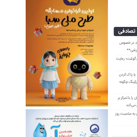
تصادفی
جرد در خصوص
رزشی**
ن گوشت؛ رعایت
 یا پاک کردن
رکینگ چگونه
ا با تمرکز بر
می‌کند
 به مناسبت روز