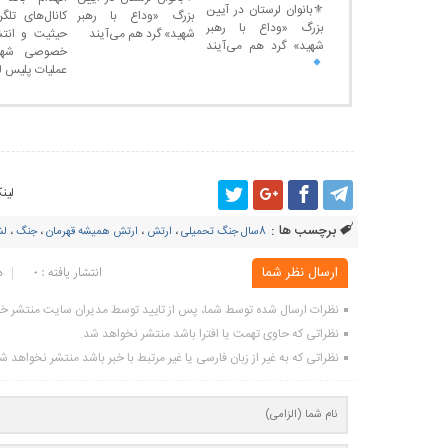
⚜بانوان لرستان در آیین
بزرگ «وداع با رهبر
کانال‌های تل
بزرگ «وداع با رهبر
شهید» گرد هم می‌آیند
حیثیت و انتش
شهید» گرد هم می‌آیند
خصوصی شهرو
عملیات پلیس ل
لین
برچسب ها :
8سال جنگ تحمیلی
،
ارتش
،
ارتش همیشه قهرمان
،
جنگ
،
لشکر
ارسال نظر شما
انتشار یافته : ۰
د
نظرات ارسال شده توسط شما، پس از تایید توسط مدیران سایت منتشر خ
نظراتی که حاوی تهمت یا افترا باشد منتشر نخواهد شد.
نظراتی که به غیر از زبان فارسی یا غیر مرتبط با خبر باشد منتشر نخواهد ش