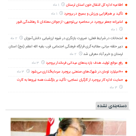
اطلاعیه اداره کل انتقال خون استان لرستان
1 ماه
تأکید بر هم‌افزایی ورزش و بسیج در بروجرد
1 ماه
امام‌زاده جعفر بروجرد در محاصره بی‌توجهی؛ از جولان معتادان تا رهاشدگی قبور
1 ماه
امتحانات در شرایط فعلی؛ ضرورت بازنگری در شیوه ارزشیابی دانش‌آموزان
2 ماه
دبیر حلقه میانی مطالبه گری قرارگاه فرهنگی اجتماعی قرب بقیه الله اعظم (عج) استان
لرستان و خرم آباد معرفی شد
2 ماه
رفع موانع تولید، هدف بازدیدهای میدانی فرماندار بروجرد
3 ماه
۲۰۰میلیارد تومان در شهرک‌های صنعتی بروجرد سرمایه‌گذاری می‌شود
3 ماه
حمایت اداره کار بروجرد از کارگران نساجی؛ تأکید بر بازگشت همه نیروها به کارث
3 ماه
دسته‌بندی نشده