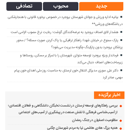
جدید
محبوب
تصادفی
بیانیه اداره ورزش و جوانان شهرستان بروجرد در خصوص برخورد قانونی با هنجارشکنی
در باشگاه‌های ورزشی**
هشدار اتاق اصناف بروجرد به عرضه‌کنندگان گوشت؛ رعایت نرخ مصوب الزامی است
پارک ممنوع در خیابان شهدا؛ راهکار ترافیکی یا پاک کردن صورت مسئله؟ / محور
پزشکان بروجرد بدون پارکینگ چگونه مدیریت می‌شود؟
فرماندار ویژه بروجرد توسعه متوازن شهرستان را با تمرکز بر مسکن، روستاها و
زیرساخت‌های اصناف دنبال می‌کند
دکتر علی سوری مدیرکل انتقال خون لرستان به مناسبت روز ملی اهدای خون پیام
مهمی صادر کرد
اخبار برگزیده
بررسی راهکارهای توسعه لرستان در نشست نخبگان دانشگاهی و فعالان اقتصادی؛
از آسیب‌شناسی فرهنگی تا نقش صنعت در پیشگیری از آسیب‌های اجتماعی
مظلومیت اصفهان در جنگ رمضان
هدیه بزرگ هادی هاشمی نیا به مردم شهرستان چگنی