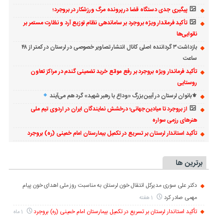
پیگیری جدی دستگاه قضا در پرونده مرگ ورزشکار در بروجرد؛
تأکید فرماندار ویژه بروجرد بر ساماندهی نظام توزیع آرد و نظارت مستمر بر
نانوایی‌ها
بازداشت ۳ گرداننده اصلی کانال انتشار تصاویر خصوصی در لرستان در کمتر از ۴۸
ساعت
تأکید فرماندار ویژه بروجرد بر رفع موانع خرید تضمینی گندم در مراکز تعاون
روستایی
⚜بانوان لرستان در آیین بزرگ «وداع با رهبر شهید» گرد هم می‌آیند
از بروجرد تا میادین جهانی؛ درخشش نمایندگان ایران در اردوی تیم ملی
هنرهای رزمی سواره
تأکید استاندار لرستان بر تسریع در تکمیل بیمارستان امام خمینی (ره) بروجرد
برترین ها
دکتر علی سوری مدیرکل انتقال خون لرستان به مناسبت روز ملی اهدای خون پیام
مهمی صادر کرد
1 هفته
تأکید استاندار لرستان بر تسریع در تکمیل بیمارستان امام خمینی (ره) بروجرد
1 ماه