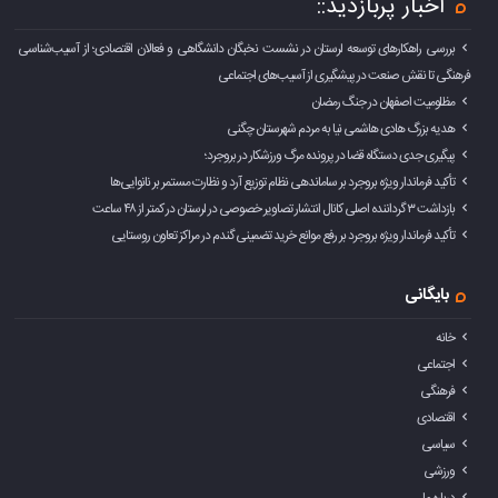
اخبار پربازدید::
بررسی راهکارهای توسعه لرستان در نشست نخبگان دانشگاهی و فعالان اقتصادی؛ از آسیب‌شناسی
فرهنگی تا نقش صنعت در پیشگیری از آسیب‌های اجتماعی
مظلومیت اصفهان در جنگ رمضان
هدیه بزرگ هادی هاشمی نیا به مردم شهرستان چگنی
پیگیری جدی دستگاه قضا در پرونده مرگ ورزشکار در بروجرد؛
تأکید فرماندار ویژه بروجرد بر ساماندهی نظام توزیع آرد و نظارت مستمر بر نانوایی‌ها
بازداشت ۳ گرداننده اصلی کانال انتشار تصاویر خصوصی در لرستان در کمتر از ۴۸ ساعت
تأکید فرماندار ویژه بروجرد بر رفع موانع خرید تضمینی گندم در مراکز تعاون روستایی
بایگانی
خانه
اجتماعی
فرهنگی
اقتصادی
سیاسی
ورزشی