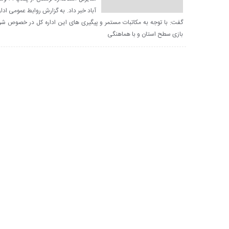
آباد خبر داد. به گزارش روابط عمومی ادار
گفت: با توجه به مکاتبات مستمر و پیگیری های این اداره کل در خصوص ش
بازی سطح استان و با هماهنگی
پرونده با ۲۰۰ شاکی در مرحله
تأکید فر
رسیدگی است؛
دم
سامانده
بازداشت ۳ گرداننده اصلی کانال
نظارت م
انتشار تصاویر خصوصی در