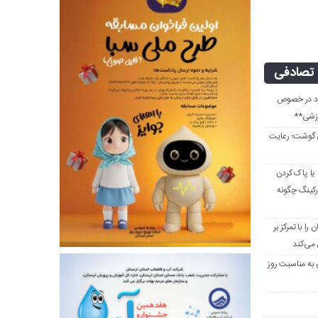
تصادفی
جرد در خصوص
رزشی**
ن گوشت؛ رعایت
 یا پاک کردن
رکینگ چگونه
ا با تمرکز بر
می‌کند
 به مناسبت روز