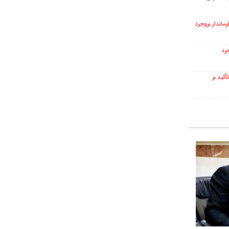
ماندار بروجرد
جرد
أکید بر