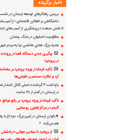
اخبار برگزیده
بررسی راهکارهای توسعه لرستان در نشس
دانشگاهی و فعالان اقتصادی؛ از آسیب‌ش
تا نقش صنعت در پیشگیری از آسیب‌های اجت
مظلومیت اصفهان در جنگ رمضان
هدیه بزرگ هادی هاشمی نیا به مردم شه
پیگیری جدی دستگاه قضا در پرونده 
در بروجرد؛
تأکید فرماندار ویژه بروجرد بر سامان
آرد و نظارت مستمر بر نانوایی‌ها
بازداشت ۳ گرداننده اصلی کانال انتش
در لرستان در کمتر از ۴۸ ساعت
تأکید فرماندار ویژه بروجرد بر رفع موانع
گندم در مراکز تعاون روستایی
⚜بانوان لرستان در آیین بزرگ «وداع با ره
هم می‌آیند
از بروجرد تا میادین جهانی؛ درخشش ن
ایران در اردوی تیم ملی هنرهای رزمی سوا