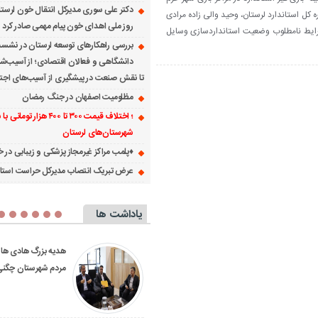
دکتر علی سوری مدیرکل انتقال خون لرست
ه کل استاندارد لرستان، وحید والی زاده مرادی
روز ملی اهدای خون پیام مهمی صادر کرد
رایط نامطلوب وضعیت استانداردسازی وسایل
بررسی راهکارهای توسعه لرستان در نشس
دانشگاهی و فعالان اقتصادی؛ از آسیب‌ش
تا نقش صنعت در پیشگیری از آسیب‌های اجت
مظلومیت اصفهان در جنگ رمضان
؛ اختلاف قیمت ۳۰۰ تا ۴۰۰ هزار تومان
شهرستان‌های لرستان
♦️پلمب مراکز غیرمجاز پزشکی و زیبابی در خر
عرض تبریک انتصاب مدیرکل حراست استا
یاداشت ها
ماندار ویژه بروجرد بر
پیگیری جدی دستگاه قضا در
ی نظام توزیع آرد و
پرونده مرگ ورزشکار در بروجرد؛
ستمر بر نانوایی‌ها