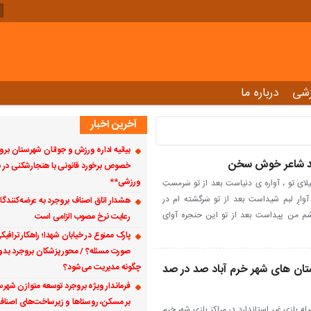
زشی
درباره ما
آخرین اخبار
بیانیه اداره ورزش و جوانان شهرستان برو
وند شاعر خوش سخن
خصوص برخورد قانونی با هنجارشکنی در ب
ورزشی**
لای تو ، آواره ی دنیاست بعد از تو سَرمستِ
وارِ لبم شیداست بعد از تو سَرگشته ام در
هشدار اتاق اصناف بروجرد به عرضه‌کنندگ
چشم من پیداست بعد از تو این حنجره آوای
رعایت نرخ مصوب الزامی است
پارک ممنوع در خیابان شهدا؛ راهکار ترافیک
صورت مسئله؟ / محور پزشکان بروجرد بدو
تان های شهر خرم آباد صد در صد
چگونه مدیریت می‌شود؟
فرماندار ویژه بروجرد توسعه متوازن شهرستا
بر مسکن، روستاها و زیرساخت‌های اصناف 
 استاندارد لرستان از پلمپ ۶۱ وسیله بازی غیر استاندارد در مراکز بازی شهر خرم