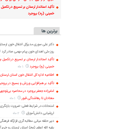
تأکید استاندار لرستان بر تسریع در تکمیل 
خمینی (ره) بروجرد
برترین ها
دکتر علی سوری مدیرکل انتقال خون لرستا
روز ملی اهدای خون پیام مهمی صادر کرد
تأکید استاندار لرستان بر تسریع در تکمیل ب
خمینی (ره) بروجرد
1 ماه
اطلاعیه اداره کل انتقال خون استان لرستان
تأکید بر هم‌افزایی ورزش و بسیج در بروجر
امام‌زاده جعفر بروجرد در محاصره بی‌توجهی
معتادان تا رهاشدگی قبور
1 ماه
امتحانات در شرایط فعلی؛ ضرورت بازنگری 
ارزشیابی دانش‌آموزان
2 ماه
دبیر حلقه میانی مطالبه گری قرارگاه فرهن
بقیه الله اعظم (عج) استان لرستان و خرم 